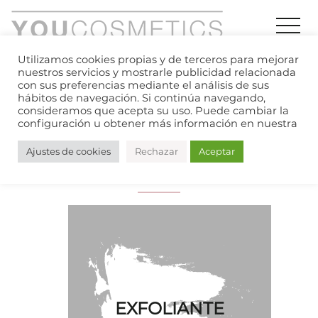
Utilizamos cookies propias y de terceros para mejorar
nuestros servicios y mostrarle publicidad relacionada
con sus preferencias mediante el análisis de sus
hábitos de navegación. Si continúa navegando,
Index
»
Productos
»
Lacas de uñas
»
consideramos que acepta su uso. Puede cambiar la
Línea Natural
configuración u obtener más información en nuestra
Ajustes de cookies
Rechazar
Aceptar
LÍNEA NATURAL
Acondicionador y exfoliante delicado
EXFOLIANTE
para cutículas.