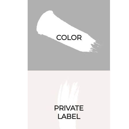
Esmalte de uñas creado con materias
primas de origen biológico.
COLOR
Posibilidad de formular cualquier
color.
Leer más
El servicio de private label te permite
tener tu propia marca de lacas de
uñas. Sólo tienes que explicarnos lo
PRIVATE
que buscas y nosotros nos
LABEL
adaptamos a tus necesidades tanto
en formulación, diseño, packaging y
etiquetado.