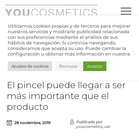
Utilizamos cookies propias y de terceros para mejorar
Index
»
Blog
»
El pincel puede llegar a ser más
nuestros servicios y mostrarle publicidad relacionada
con sus preferencias mediante el análisis de sus
importante que el producto
hábitos de navegación. Si continúa navegando,
consideramos que acepta su uso. Puede cambiar la
BLOG
configuración u obtener más información en nuestra
Ajustes de cookies
Rechazar
Aceptar
El pincel puede llegar a ser
más importante que el
producto
Publicado por
28 noviembre, 2019
youcosmetics_usr